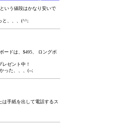
....$495という値段はかなり安いで
、、、(^^;
ボードは、$495、 ロングボ
プレゼント中！
が無かった、、、(--;
たは手紙を出して電話するス