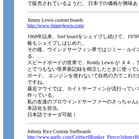
で販売されているようだ。 日本での価格が興味あり
Jimmy Lewis custom boards
http://www.jimmylewis.com/
1968年以来、Surf boardをシェイプし続けて、
板もシェイプしはじめた。
その後、ウインドサーフィン界ではジミー・ルイ
る、、、
スピードボードの世界で、Roddy Lewis が ４４．
とてつもない世界新記録を樹立したときに使って
ボード。 エンジンを使わないで自然の力でこれ
ですね。
最近マウイでは、カイトサーフィンが流行ってい
作っている。
私の友達のプロウインドサーファーのさっちゃん(J
本語化を担当。
日本語でオーダ可能！
Johnny Rice Custom Surfboards
http://www.garlic.com/ColdwellBanker_Pierce/JohnnyR