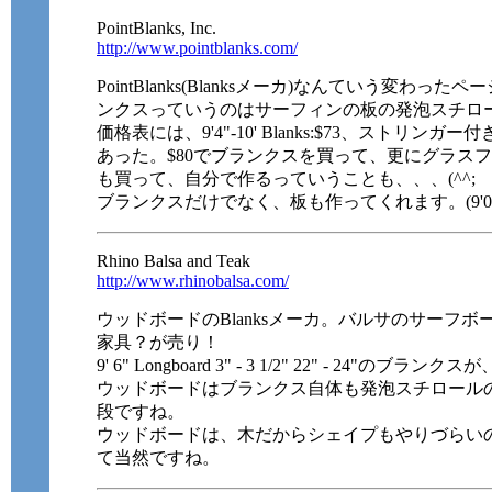
PointBlanks, Inc.
http://www.pointblanks.com/
PointBlanks(Blanksメーカ)なんていう変わ
ンクスっていうのはサーフィンの板の発泡スチロー
価格表には、9'4"-10' Blanks:$73、ストリンガ
あった。$80でブランクスを買って、更にグラス
も買って、自分で作るっていうことも、、、(^^;
ブランクスだけでなく、板も作ってくれます。(9'0" to 9
Rhino Balsa and Teak
http://www.rhinobalsa.com/
ウッドボードのBlanksメーカ。バルサのサーフ
家具？が売り！
9' 6" Longboard 3" - 3 1/2" 22" - 24"のブランクスが、
ウッドボードはブランクス自体も発泡スチロール
段ですね。
ウッドボードは、木だからシェイプもやりづらい
て当然ですね。