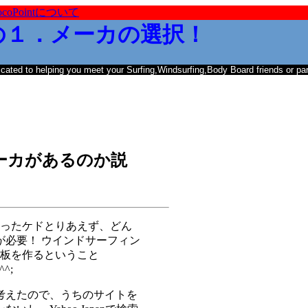
ocoPointについて
の１．メーカの選択！
cated to helping you meet your Surfing,Windsurfing,Body Board friends or par
ーカがあるのか説
かったケドとりあえず、どん
が必要！ ウインドサーフィン
の板を作るということ
^;
考えたので、うちのサイトを