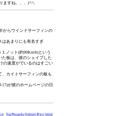
ますね、、、(^^;
1978年からウインドサーフィンの
スはあまりにも有名すぎ
５１ノット(約90Km/h)という
いた板は、彼のシェイプした
だけの速度がでいるのはすごい
て、カイトサーフィンの板も
-17)が彼のホームページの日
ice_Surfboards/JohnnyRice.html