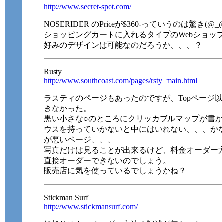
http://www.secret-spot.com/
NOSERIDER のPriceが$360-っていうのは驚き(@_
ショッピングカートに入れるタイプのWebショッ
好みのデザインは可能なのだろうか、、、？
Rusty
http://www.southcoast.com/pages/rsty_main.html
ラスティのページもあったのですが、Topページ
きなかった。
黒い小さな○のところにクリッカブルマップが書
ウスを持っていかないと中にはいれない、、、か
が悪いページ、、、
写真だけは見ることが出来るけど、料金オーダー
直接オーダーできないのでしょう。
販売店に気を使っているでしょうかね？
Stickman Surf
http://www.stickmansurf.com/