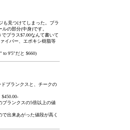
ったページも見つけてしまった。ブラ
ルの部分(中身)です。
ー付きでプラス$7.00なんて書いて
ファイバー、エポキシ樹脂等
'5"だと $660)
ボードブランクスと、チークの
$450.00-
のブランクスの5倍以上の値
ので出来あがった値段が高く