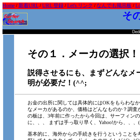
Home
/
新着URL
/
URL 登録
/
Let's リンク
/
なんでも掲示板
/
L
そ
Dedi
その１．メーカの選択！
説得させるにも、まずどんなメ
明が必要だ！(^^;
お金の出所に関しては具体的にはOKをもらわな
なメーカがあるのか、価格はどんなものか？調査
の板は、3年前に作ったから今回は、サーフィン
に、、、 まずは手っ取り早く、Yahoo!から、、、(^
基本的に、海外からの手続きを行うということを