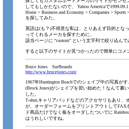
探してもカスタムボードメーカのサイトがゼンゼンないし
してもしかたないので、 Yahoo Americaで1999.09
Home > Business and Economy > Companies > Sports >
を探してみた。
英語は(も？)不得意な私は、とりあえず目的とな
ってくれるメーカを探すために、
該当ページに “custom” という文字列で絞り込ん
すると以下のサイトが見つかったので簡単にコメ
Bruce Jones Surfboards
http://www.brucejones.com/
1967年Huntington Beachでのシェイプ中の写
(Brock Jones)がシェイプを習い始めた！なん
した。
T-shut,キャリアパッドなどのアクセサリもあり、
が、オーダーフォームをプリントアウトしてFAX
ド商品だけでなく板をオーダしたついでに Rainbou
はうれしいですね。