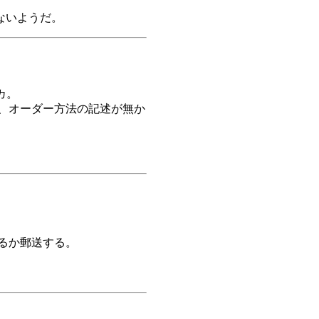
、
ないようだ。
ーカ。
ト、オーダー方法の記述が無か
するか郵送する。