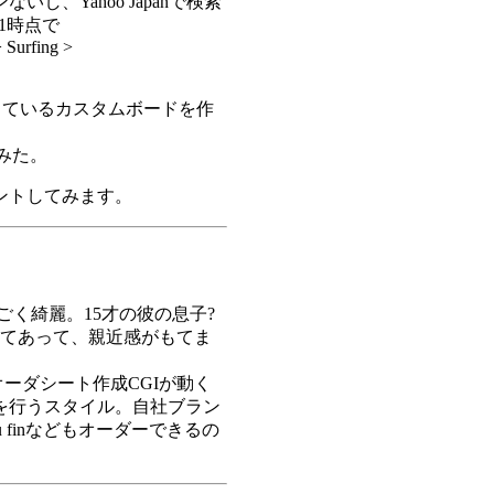
、Yahoo Japanで検索
.11時点で
 Surfing >
っているカスタムボードを作
でみた。
ントしてみます。
真がすごく綺麗。15才の彼の息子?
て書いてあって、親近感がもてま
オーダシート作成CGIが動く
を行うスタイル。自社ブラン
 finなどもオーダーできるの