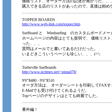
価格リスト、オーダー方法の記述が無かった、、
購入できる店のリストがあったので、直接は頼め
TOPPER BOARDS
http://www.web-link.com/topper.htm
Surfboard と Windsurfing のカスタムボードメ
ホームページの内容はとても貧弱で、 価格リス
った、、、
質問はメールでと書いてあるだけだった。
いまどきこういうページも珍しい、、、(^^;
Turbeville Surfboards
http://www.nctimes.net/~pintail78/
9'0"$480 - 9'6"$510
オーダ方法は、 オーダーシートを印刷してFAX
E-Mailでも受け付けてくれるようだ。
Topページのデザインはとても綺麗でした。
番外編！