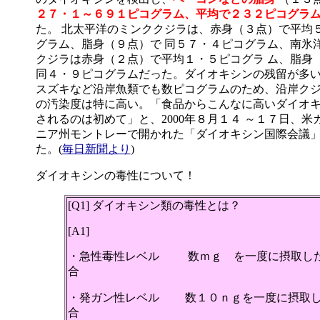
２７・１～６９１ピコグラム、平均で２３２ピコグラ
た。 北太平洋のミンククジラは、赤身（３点）で平均
グラム、脂身（９点）で 同５７・４ピコグラム、南氷
クジラは赤身（２点）で平均１・５ピコグラ ム、脂身
同４・９ピコグラムだった。ダイオキシンの残留が多
スズキなど沿岸魚類でも数ピコグラムのため、沿岸ク
の汚染度は特に高い。「食品からこんなに高いダイオ
されるのは初めて」と、2000年８月１４ ～１７日、米
ニア州モントレーで開かれた「ダイオキシン国際会議
た。(
毎日新聞より
)
ダイオキシンの毒性について！
[Q1] ダイオキシン類の毒性とは？
[A1]
・急性毒性レベル 数ｍｇ を一度に摂取し
合
・発ガン性レベル 数１０ｎｇを一度に摂取
合