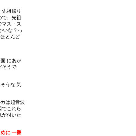
 先祖帰り
ので、先祖
でマス・ス
かいな？っ
のほとんど
面 にあが
だそうで
そうな 気
ルカは超音波
因でこれら
気が付いた
めに 一番