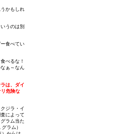
思うかもしれ
ていうのは別
ガー食べてい
ラ食べるな！
かなぁ～なん
ジラは、ダイ
ナリ危険な
たクジラ・イ
調査によって
１グラム当た
１グラム）
点）からは