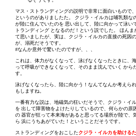
マス・ストランディングの説明で非常に面白いもので、
というのがありましたた。 クジラ・イルカは哺乳類な
が陸に住んでいたのを 思い出して、陸に向かって泳い
トランディング となるのだ！という説でした。 ほんま
て思いましたが、実は、クジラ・イルカの直接の死因
が、溺死だそうです。
#なんか意外で驚いたのですが、、、
これは、体力がなくなって、泳げなくなったときに、海
って呼吸ができなくなって、そのまま沈んでいく から
す。
泳げなくなったら、陸に向かう！なんてなんか考えられ
もしますね。
一番有力な説は、地磁気の狂いだそうで、クジラ・イ
を 出して障害物をよけたりしているので、何らかの原
の 器官が狂って本来海があると思ってる場所が陸で、
ら 浜にうちあがていた！ということだそうです。
ストランディングをおこした
クジラ・イルカを助けるた