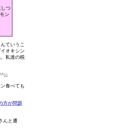
取しつ
モン
なんていうこ
ダイオキシン
ね。私達の税
;;
コン食べても
の方が問題
さんと遭