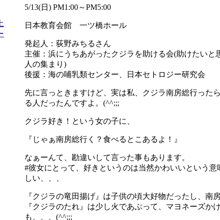
5/13(日) PM1:00～PM5:00
土
日本教育会館 一ツ橋ホール
ー
発起人：荻野みちるさん
主催：浜にうちあがったクジラを助ける会(助けたいと
人の集まり)
後援：海の哺乳類センター、日本セトロジー研究会
先に言っときますけど、実は私、クジラ南房総行った
る人だったんですよ。(^^;;;
クジラ好き！という女の子に、
『じゃぁ南房総行く？食べるとこあるよ！』
なぁーんて、勘違いして言った事もあります。
#彼女にとって、好きというのは当然かわいいという意
しい、、、
『クジラの竜田揚げ』は子供の頃大好物だったし、南
『クジラのたれ』は少し火であぶって、マヨネーズか
も、、、(^^;;;