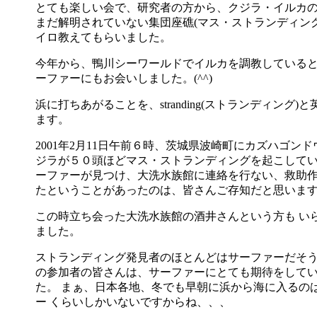
とても楽しい会で、研究者の方から、クジラ・イルカ
まだ解明されていない集団座礁(マス・ストランディング
イロ教えてもらいました。
今年から、鴨川シーワールドでイルカを調教していると
ーファーにもお会いしました。(^^)
浜に打ちあがることを、stranding(ストランディング)
ます。
2001年2月11日午前６時、茨城県波崎町にカズハゴンド
ジラが５０頭ほどマス・ストランディングを起こしてい
ーファーが見つけ、大洗水族館に連絡を行ない、救助作
たということがあったのは、皆さんご存知だと思いま
この時立ち会った大洗水族館の酒井さんという方も い
ました。
ストランディング発見者のほとんどはサーファーだそ
の参加者の皆さんは、サーファーにとても期待をして
た。 まぁ、日本各地、冬でも早朝に浜から海に入るの
ー くらいしかいないですからね、、、