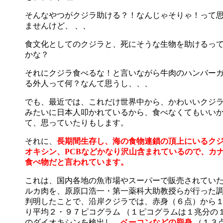
そんなやつがクジラ助ける？！なんじゃそりゃ！って
ませんけど、 、、
食文化としてのクジラと、死にそうな生物を助けるっ
かな？
それにクジラ食べるな！と言いながら牛肉のハンバー
る外人って何？なんて思うし、、、
でも、最近では、これだけ世界中から、かわいいクジ
みたいに日本人叩かれているから、食べなくてもいい
て、思っていたりもします。
それに、
長期間生存し、海の食物連鎖の頂上にいるク
オキシン、PCBなどかなり沢山含まれているので、カ
食べ物だと言われています。
これは、国内各地の魚市場やスーパーで販売されてい
ルカ肉を、原原口浩一・第一薬科大助教授らが行った
判明したことで、沿岸クジラでは、赤身（６点）から
り平均２・９７ピコグラム （１ピコグラムは１兆分の
のダイオキシンを検出し、
ベーコンなどの脂身
（１３