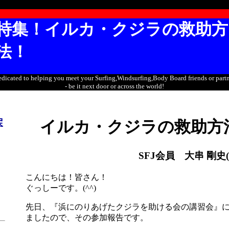
特集！イルカ・クジラの救助方
法！
dicated to helping you meet your Surfing,Windsurfing,Body Board friends or part
- be it next door or across the world!
戻
イルカ・クジラの救助方
SFJ会員 大串 剛史
こんにちは！皆さん！
ぐっしーです。(^^)
先日、『浜にのりあげたクジラを助ける会の講習会』
ましたので、その参加報告です。