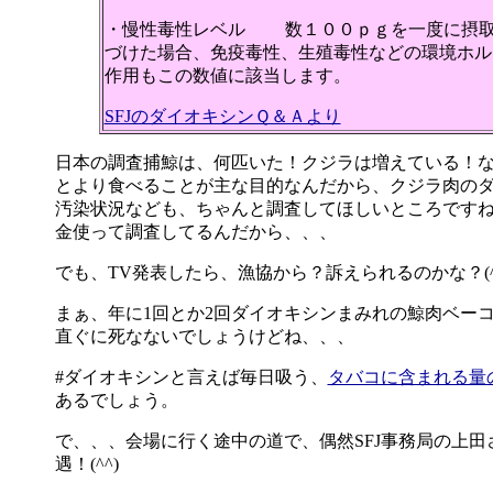
・慢性毒性レベル 数１００ｐｇを一度に摂
づけた場合、免疫毒性、生殖毒性などの環境ホル
作用もこの数値に該当します。
SFJのダイオキシンＱ＆Ａより
日本の調査捕鯨は、何匹いた！クジラは増えている！
とより食べることが主な目的なんだから、クジラ肉の
汚染状況なども、ちゃんと調査してほしいところです
金使って調査してるんだから、、、
でも、TV発表したら、漁協から？訴えられるのかな？(^^;
まぁ、年に1回とか2回ダイオキシンまみれの鯨肉ベー
直ぐに死なないでしょうけどね、、、
#ダイオキシンと言えば毎日吸う、
タバコに含まれる量
あるでしょう。
で、、、会場に行く途中の道で、偶然SFJ事務局の上田
遇！(^^)