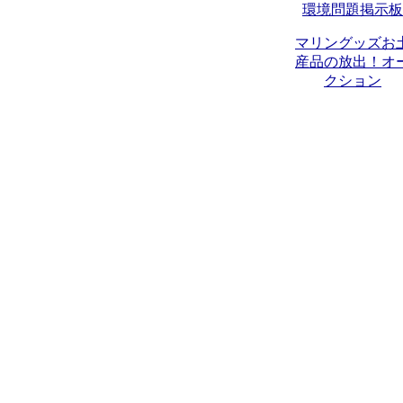
環境問題掲示板
マリングッズお
産品の放出！オ
クション