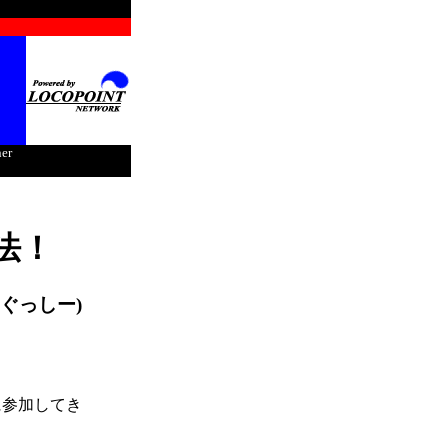
ner
法！
(ぐっしー)
に参加してき