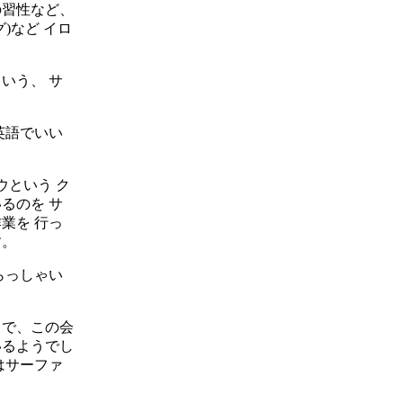
の習性など、
)など イロ
いう、 サ
と英語でいい
ウという ク
るのを サ
業を 行っ
す。
らっしゃい
うで、この会
いるようでし
はサーファ