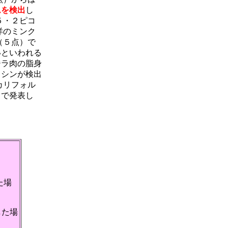
ムを検出
し
５・２ピコ
洋のミンク
（５点）で
いといわれる
ジラ肉の脂身
キシンが検出
カリフォル
」で発表し
た場
した場