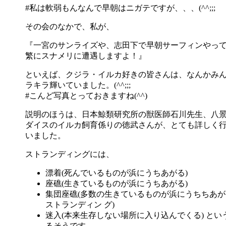
#私は軟弱もんなんで早朝はニガテですが、、、(^^;;;
その会のなかで、私が、
『一宮のサンライズや、志田下で早朝サーフィンやっ
繁にスナメリに遭遇しますよ！』
といえば、クジラ・イルカ好きの皆さんは、なんかみん
ラキラ輝いていました。(^^;;;
#こんど写真とっておきますね(^^)
説明のほうは、日本鯨類研究所の獣医師石川先生、八
ダイスのイルカ飼育係りの徳武さんが、とても詳しく
いました。
ストランディングには、
漂着(死んでいるものが浜にうちあがる)
座礁(生きているものが浜にうちあがる)
集団座礁(多数の生きているものが浜にうちちあ
ストランディン グ)
迷入(本来生存しない場所に入り込んでくる) とい
るそうです。